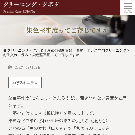
染色堅牢度ってご存じですか
クリーニング・クボタ｜京都の高級衣類・着物・ドレス専門クリーニング
>
お手入れコラム
>
染色堅牢度ってご存じですか
2022年09月05日
お手入れコラム
染色堅牢度(せんしょくけんろうど)、聞きなれない言葉かと思
います。
「堅牢」は丈夫さ（抵抗性）を意味しまして、
染料などで染色された生地の染色の丈夫さ（抵抗性）、
いわゆる「色の変わりにくさ」や「色落ちのしにくさ」