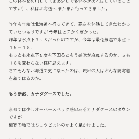
この休みを利用して（まあ少しでも休みがあればしていること
ですが）、私は北海道へ またまた行ってきました。
昨年も年始は北海道へ行ってきて、寒さを体験してきたわかっ
ていたつもりですが 今年はとにかく寒かった。
昨年は氷点下３～５だったのですが、今年は最低気温で氷点下
１５～１８、
もっとも氷点下５度を下回るともう感覚が麻痺するのか、５も
１８も変わらない様に思えます。
さてそんな北海道で気になったのは、現地の人はどんな防寒着
を着てはるのか。
もう断然、カナダグースでした。
京都では少しオーバースペック感のあるカナダグースのダウン
ですが
極寒の地ではちょうどよいのかよく見かけました。