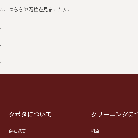
に、つららや霜柱を見ましたが、
。
。
。
クボタについて
クリーニングに
会社概要
料金