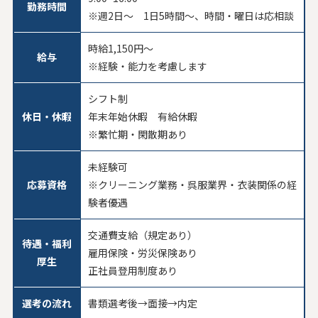
勤務時間
※週2日～ 1日5時間～、時間・曜日は応相談
時給1,150円～
給与
※経験・能力を考慮します
シフト制
休日・休暇
年末年始休暇 有給休暇
※繁忙期・閑散期あり
未経験可
応募資格
※クリーニング業務・呉服業界・衣装関係の経
験者優遇
交通費支給（規定あり）
待遇・福利
雇用保険・労災保険あり
厚生
正社員登用制度あり
選考の流れ
書類選考後→面接→内定